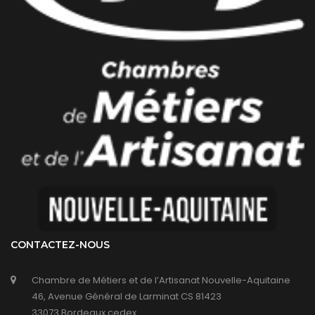
CONTACTEZ-NOUS
Chambre de Métiers et de l’Artisanat Nouvelle-Aquitaine
46, Avenue Général de Larminat CS 81423
33073 Bordeaux cedex