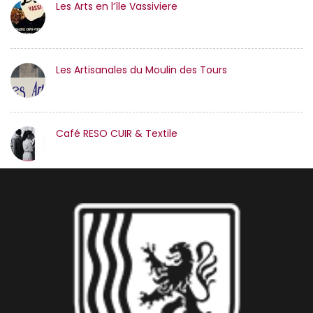
Les Arts en l’île Vassiviere
Les Artisanales du Moulin des Tours
Café RESO CUIR & Textile