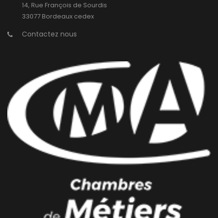
14, Rue François de Sourdis
33077 Bordeaux cedex
Contactez nous