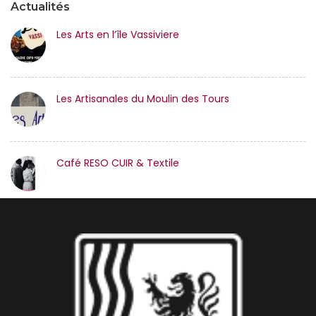
Actualités
Les Arts en l’île Vassiviere
Les Artisanales du Moulin des Tours
Café RESO CUIR & Textile