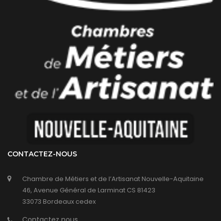
CONTACTEZ-NOUS
Chambre de Métiers et de l’Artisanat Nouvelle-Aquitaine
46, Avenue Général de Larminat CS 81423
33073 Bordeaux cedex
Contactez nous