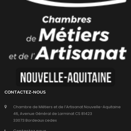
CONTACTEZ-NOUS
Chambre de Métiers et de l’Artisanat Nouvelle-Aquitaine
46, Avenue Général de Larminat CS 81423
33073 Bordeaux cedex