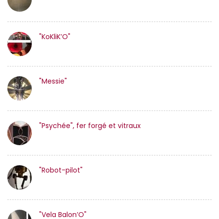
"KoKliK’O"
"Messie"
"Psychée", fer forgé et vitraux
"Robot-pilot"
"Vela Balon’O"