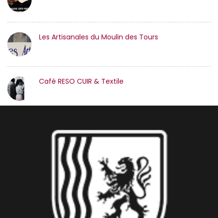
Les Artisanales du Moulin des Tours
Café RESO CUIR & Textile