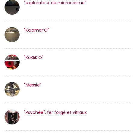
"explorateur de microcosme"
"Kalamar’O"
"KoKliK’O"
"Messie"
"Psychée", fer forgé et vitraux