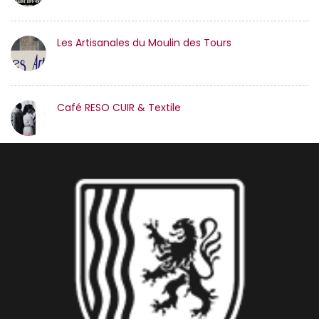
Les Artisanales du Moulin des Tours
Café RESO CUIR & Textile