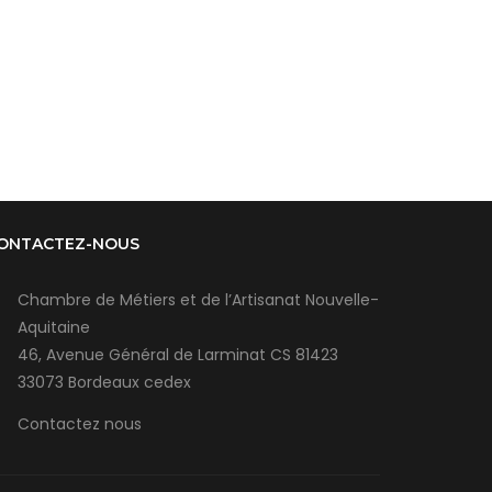
ONTACTEZ-NOUS
Chambre de Métiers et de l’Artisanat Nouvelle-
Aquitaine
46, Avenue Général de Larminat CS 81423
33073 Bordeaux cedex
Contactez nous