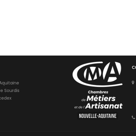
C
Aquitaine
de Sourdis
cedex