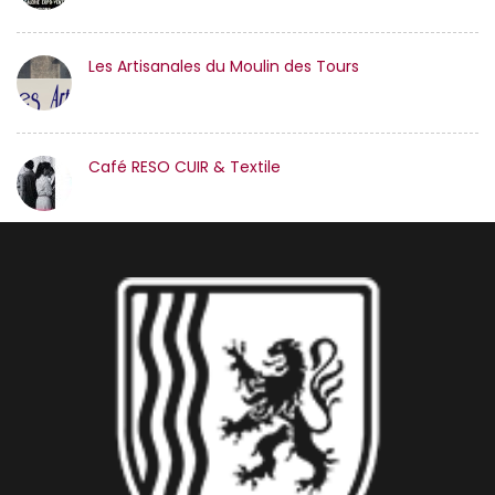
Les Artisanales du Moulin des Tours
Café RESO CUIR & Textile