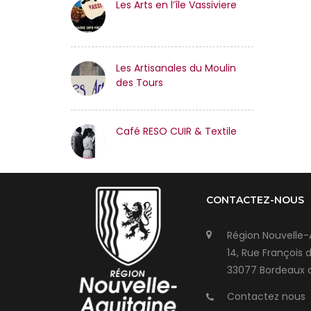
Les Arts en l’île Vassiviere
Les Artisanales du Moulin
des Tours
Café RESO CUIR & Textile
CONTACTEZ-NOUS
Région Nouvelle-
14, Rue François 
33077 Bordeaux 
Contactez nous