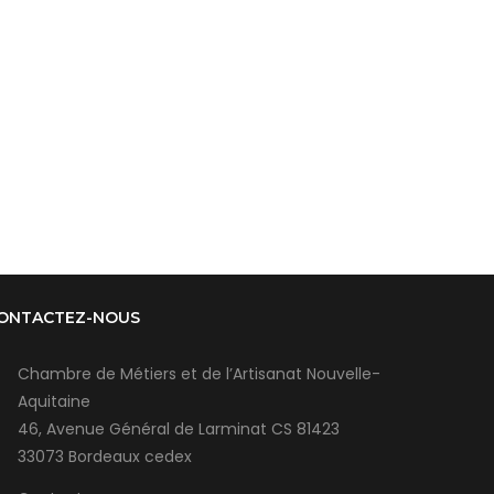
ONTACTEZ-NOUS
Chambre de Métiers et de l’Artisanat Nouvelle-
Aquitaine
46, Avenue Général de Larminat CS 81423
33073 Bordeaux cedex