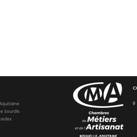
C
Aquitaine
de Sourdis
cedex