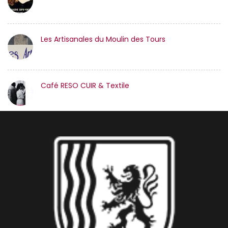
Les Artisanales du Moulin des Tours
Café RESO CUIR & Textile